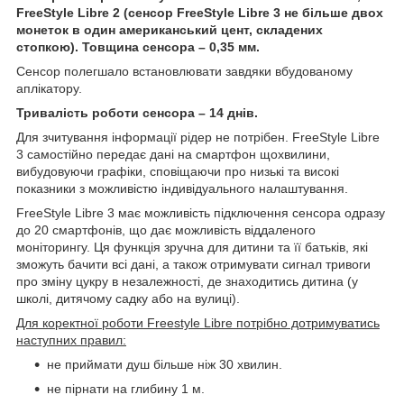
FreeStyle Libre 2 (сенсор FreeStyle Libre 3 не більше двох
монеток в один американський цент, складених
стопкою). Товщина сенсора – 0,35 мм.
Сенсор полегшало встановлювати завдяки вбудованому
аплікатору.
Тривалість роботи сенсора – 14 днів.
Для зчитування інформації рідер не потрібен. FreeStyle Libre
3 самостійно передає дані на смартфон щохвилини,
вибудовуючи графіки, сповіщаючи про низькі та високі
показники з можливістю індивідуального налаштування.
FreeStyle Libre 3 має можливість підключення сенсора одразу
до 20 смартфонів, що дає можливість віддаленого
моніторингу. Ця функція зручна для дитини та її батьків, які
зможуть бачити всі дані, а також отримувати сигнал тривоги
про зміну цукру в незалежності, де знаходитись дитина (у
школі, дитячому садку або на вулиці).
Для коректної роботи Freestyle Libre потрібно дотримуватись
наступних правил:
не приймати душ більше ніж 30 хвилин.
не пірнати на глибину 1 м.