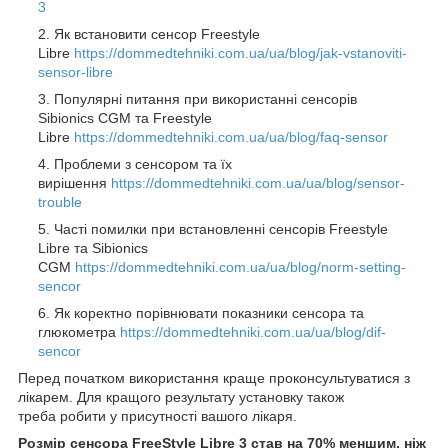
3
Як встановити сенсор Freestyle
Libre
https://dommedtehniki.com.ua/ua/blog/jak-vstanoviti-
sensor-libre
Популярні питання при використанні сенсорів
Sibionics CGM та Freestyle
Libre
https://dommedtehniki.com.ua/ua/blog/faq-sensor
Проблеми з сенсором та їх
вирішення
https://dommedtehniki.com.ua/ua/blog/sensor-
trouble
Часті помилки при встановленні сенсорів Freestyle
Libre та Sibionics
CGM
https://dommedtehniki.com.ua/ua/blog/norm-setting-
sencor
Як коректно порівнювати показники сенсора та
глюкометра
https://dommedtehniki.com.ua/ua/blog/dif-
sencor
Перед початком використання краще проконсультуватися з
лікарем. Для кращого результату установку також
треба робити у присутності вашого лікаря.
Розмір сенсора FreeStyle Libre 3 став на 70% меншим, ніж