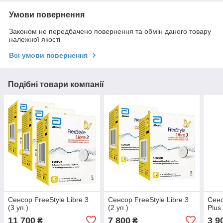
Умови повернення
Законом не передбачено повернення та обмін даного товару
належної якості
Всі умови повернення
Подібні товари компанії
Сенсор FreeStyle Libre 3
Сенсор FreeStyle Libre 3
Сенс
(3 уп.)
(2 уп.)
Plus
11 700
7 800
3 9
₴
₴