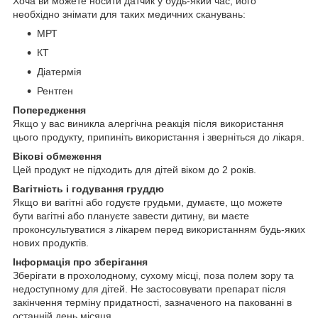
Хоча ви можете носити датчик у будь-який час, його
необхідно знімати для таких медичних сканувань:
МРТ
КТ
Діатермія
Рентген
Попередження
Якщо у вас виникла алергічна реакція після використання
цього продукту, припиніть використання і зверніться до лікаря.
Вікові обмеження
Цей продукт не підходить для дітей віком до 2 років.
Вагітність і годування груддю
Якщо ви вагітні або годуєте грудьми, думаєте, що можете
бути вагітні або плануєте завести дитину, ви маєте
проконсультуватися з лікарем перед використанням будь-яких
нових продуктів.
Інформація про зберігання
Зберігати в прохолодному, сухому місці, поза полем зору та
недоступному для дітей. Не застосовувати препарат після
закінчення терміну придатності, зазначеного на пакованні в
останній день місяця.