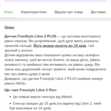
Опис
Характеристики
Відгуки про товар
Доставка
Опис
Датчик FreeStyle Libre 2 PLUS
— це система моніторингу
рівня глюкози. Він розроблений, щоб дати змогу уникнути
проколів пальців.
Його можна носити до 15 днів
, і він
зручний у носінні.
Датчик відправляє ваші показання прямо на ваш телефон
кожну хвилину, щоб ви могли бачити, як ваша дієта, рівень
активності та приймані ліки впливають на рівень цукру. Він
також має додатковий сигнал тривоги, який може повідомляти
вас про рівень цукру в крові.
Доведено, що датчик Freestyle Libre 2 PLUS неабияк знижує
рівень HbA1c.
Що таке Freestyle Libre 2 Plus:
Це новіша версія сенсора від Abbott;
Сенсор працює до 15 днів (на відміну від Libre 2, який
був максимум на 14 днів);