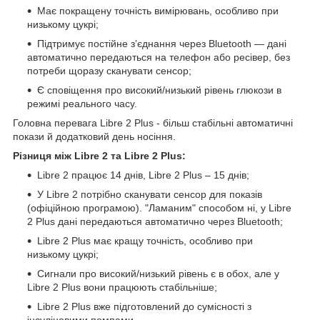
Має покращену точність вимірювань, особливо при
низькому цукрі;
Підтримує постійне з’єднання через Bluetooth — дані
автоматично передаються на телефон або ресівер, без
потреби щоразу сканувати сенсор;
Є сповіщення про високий/низький рівень глюкози в
режимі реального часу.
Головна перевага Libre 2 Plus - більш стабільні автоматичні
покази й додатковий день носіння.
Різниця між Libre 2 та Libre 2
Plus
:
Libre 2 працює 14 днів, Libre 2 Plus – 15 днів;
У Libre 2 потрібно сканувати сенсор для показів
(офіційною програмою). "Ламаним" способом ні, у Libre
2 Plus дані передаються автоматично через Bluetooth;
Libre 2 Plus має кращу точність, особливо при
низькому цукрі;
Сигнали про високий/низький рівень є в обох, але у
Libre 2 Plus вони працюють стабільніше;
Libre 2 Plus вже підготовлений до сумісності з
інсуліновими помпами.