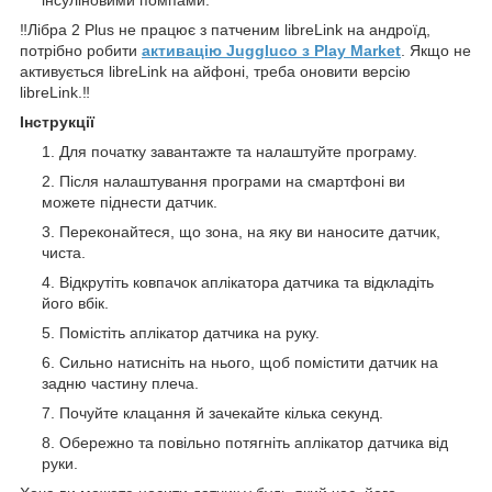
‼️Лібра 2 Plus не працює з патченим libreLink на андроїд,
потрібно робити
активацію Juggluco з Play Market
. Якщо не
активується libreLink на айфоні, треба оновити версію
libreLink.‼️
Інструкції
Для початку завантажте та налаштуйте програму.
Після налаштування програми на смартфоні ви
можете піднести датчик.
Переконайтеся, що зона, на яку ви наносите датчик,
чиста.
Відкрутіть ковпачок аплікатора датчика та відкладіть
його вбік.
Помістіть аплікатор датчика на руку.
Сильно натисніть на нього, щоб помістити датчик на
задню частину плеча.
Почуйте клацання й зачекайте кілька секунд.
Обережно та повільно потягніть аплікатор датчика від
руки.