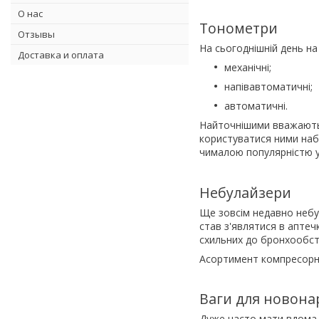
О нас
Тонометри
Отзывы
На сьогоднішній день на
Доставка и оплата
механічні;
напівавтоматичні;
автоматичні.
Найточнішими вважаються
користуватися ними наб
чималою популярністю у
Небулайзери
Ще зовсім недавно небул
став з'являтися в аптеч
схильних до бронхообстр
Асортимент компресорни
Ваги для новон
Дуже часто мати вдома 