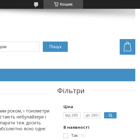
Кошик
Пошук
Фільтри
Ціна
жним роком, і тонометри
дстають небулайзери і
 апарати теж досить
В наявності
 абсолютно ясно одне:
Так
18