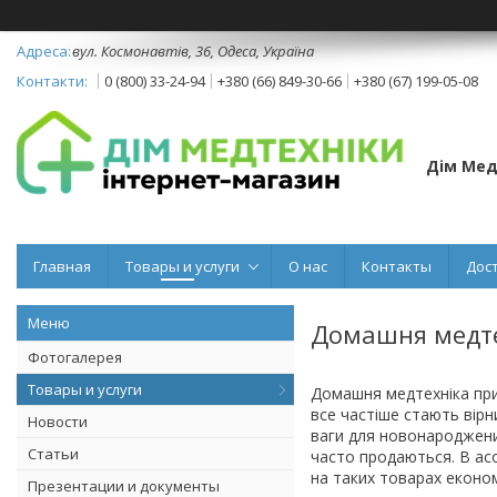
вул. Космонавтів, 36, Одеса, Україна
0 (800) 33-24-94
+380 (66) 849-30-66
+380 (67) 199-05-08
Дім Мед
Главная
Товары и услуги
О нас
Контакты
Дос
Домашня медт
Фотогалерея
Товары и услуги
Домашня медтехніка прис
все частіше стають вірн
Новости
ваги для новонароджених
Статьи
часто продаються. В ас
на таких товарах еконо
Презентации и документы