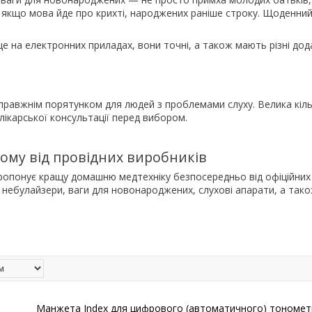
, якщо мова йде про крихті, народжених раніше строку. Щоденний
 на електронних приладах, вони точні, а також мають різні дода
справжнім порятунком для людей з проблемами слуху. Велика кіл
лікарської консультації перед вибором.
дому від провідних виробників
ропонує кращу домашню медтехніку безпосередньо від офіційних 
небулайзери, ваги для новонароджених, слухові апарати, а також
Манжета Index для цифрового (автоматичного) тономет