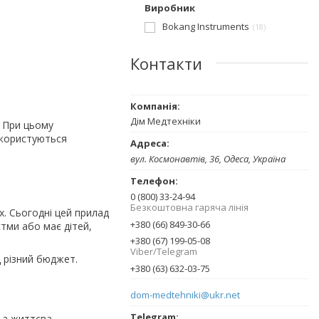
Виробник
Bokang Instruments
18
Контакти
Дім Медтехніки
. При цьому
 користуються
вул. Космонавтів, 36, Одеса, Україна
0 (800) 33-24-94
Безкоштовна гаряча лінія
х. Сьогодні цей прилад
+380 (66) 849-30-66
стми або має дітей,
+380 (67) 199-05-08
Viber/Telegram
 різний бюджет.
+380 (63) 632-03-75
dom-medtehniki@ukr.net
 а життєва