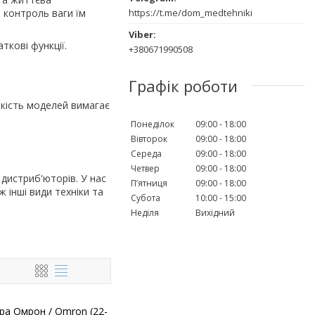
https://t.me/dom_medtehniki
 контроль ваги їм
ткові функції.
+380671990508
Графік роботи
ькість моделей вимагає
Понеділок
09:00
18:00
Вівторок
09:00
18:00
Середа
09:00
18:00
Четвер
09:00
18:00
дистриб'юторів. У нас
Пʼятниця
09:00
18:00
 інші види техніки та
Субота
10:00
15:00
Неділя
Вихідний
ра Омрон / Omron (22-