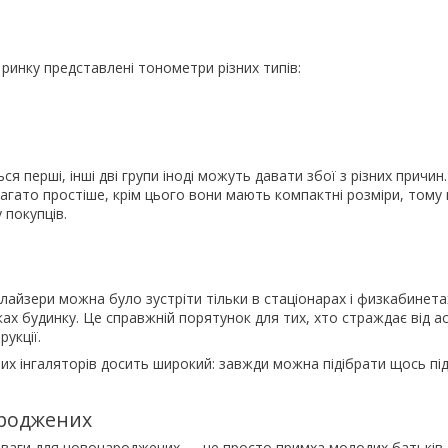
 ринку представлені тонометри різних типів:
 перші, інші дві групи іноді можуть давати збої з різних причин
агато простіше, крім цього вони мають компактні розміри, тому
 покупців.
айзери можна було зустріти тільки в стаціонарах і физкабинета
ках будинку. Це справжній порятунок для тих, хто страждає від а
укції.
х інгаляторів досить широкий: завжди можна підібрати щось під
ароджених
ваги для новонароджених — не просто примха молодих батьків,