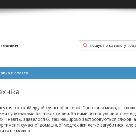
техніки
тавка и оплата
ехніка
утня в кожній другій сучасної аптечці. Гіпертонія молодіє з ко
ими супутниками багатьох людей. За ними по популярності не ві
, і навіть, здавалося б, такі нешироко застосовуються слухові
ортименті сучасної домашньої медтехніки легко загубитися, але
мити не можна.