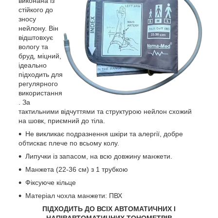
виконана із
стійкого до
зносу
нейлону. Він
відштовхує
вологу та
бруд, міцний,
ідеально
підходить для
регулярного
використання
. За
тактильними відчуттями та структурою нейлон схожий
на шовк, приємний до тіла.
Не викликає подразнення шкіри та алергії, добре
обтискає плече по всьому колу.
Липучки із запасом, на всю довжину манжети.
Манжета (22-36 см) з 1 трубкою
Фіксуюче кільце
Матеріал чохла манжети: ПВХ
ПІДХОДИТЬ ДО ВСІХ АВТОМАТИЧНИХ І
НАПІВАВТОМАТИЧНИХ ТОНОМЕТРІВ