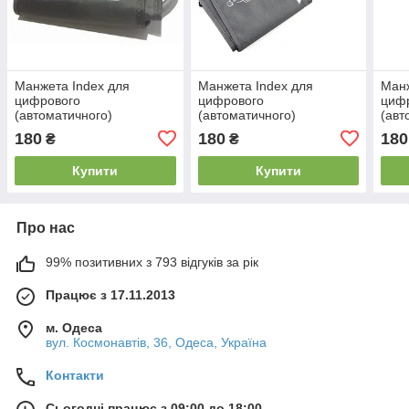
Манжета Index для
Манжета Index для
Манж
цифрового
цифрового
циф
(автоматичного)
(автоматичного)
(авт
тонометра Бі Велл / B.Well
тонометра UA 777 (22-36
тоно
180
180
180
₴
₴
(22-36 см)
см)
Gamm
Купити
Купити
Про нас
99% позитивних з 793 відгуків за рік
Працює з 17.11.2013
м. Одеса
вул. Космонавтів, 36, Одеса, Україна
Контакти
Сьогодні працює з 09:00 до 18:00