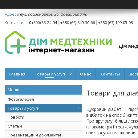
вул. Космонавтів, 36, Одеса, Україна
0 (800) 33-24-94
+380 (66) 849-30-66
+380 (67) 199-05-08
Дім Мед
Главная
Товары и услуги
О нас
Контакты
Дос
Товари для діа
Фотогалерея
Товары и услуги
Цукровий діабет — підст
відбиток на спосіб житт
Новости
При другому, більш легк
Статьи
глюкометри і тест-смужк
пристосування: шприци, 
Презентации и документы