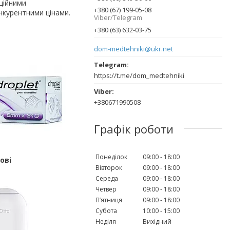
іційними
+380 (67) 199-05-08
нкурентними цінами.
Viber/Telegram
+380 (63) 632-03-75
dom-medtehniki@ukr.net
https://t.me/dom_medtehniki
+380671990508
Графік роботи
Понеділок
09:00
18:00
ові
Вівторок
09:00
18:00
Середа
09:00
18:00
Четвер
09:00
18:00
Пʼятниця
09:00
18:00
Субота
10:00
15:00
Неділя
Вихідний