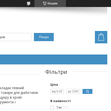
Кошик
Пошук
Фільтри
Ціна
акладає певний
товари для діабетиків.
укру в крові:
В наявності
рументи і
Так
327