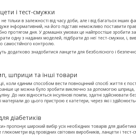
цети і тест-смужки
 не тільки в залежності від часу доби, але і від багатьох інших 
 дуже інформативний, на його підставі неможливо поставити прав
бно протягом дня. У домашніх умовах це найпростіше зробити 
ати одну з наданих моделей, підібрати до неї тест-смужки, і, в
до самостійного контролю.
ть додатково знадобитися ланцети для безболісного і безпечн
мп, шприци та інші товари
ії, коли єдиним способом вести повноцінний спосіб життя є пос
о раніше це можна було зробити виключно за допомогою шприца, 
уліну. До них відносяться інсулінові помпи, здатні здійснювати б
і матеріали до цього пристрою є катетери, через які і здійснюєть
ля діабетиків
и» пропонує широкий вибір усіх необхідних товарів для діабетик
 глюкометри від провідних світових виробників, ланцети і тест-с