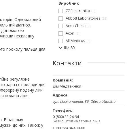
Виробник
77 Elektronika
5
Abbott Laboratories
33
факторів. Одноразовий
ильний діагноз.
Accu-Chek
13
за допомогою
Acon
9
ивчивши нескладну
All Medicus
5
Ще 30
ого проколу пальця для
Контакти
тійне регулярне
то зараз є прилади для
Дім Медтехніки
езперервну подачу ліки
ся подача ліки.
вул. Космонавтів, 36, Одеса, Україна
0 (800) 33-24-94
ів. В нашому
Безкоштовна гаряча лінія
мужки до них. Також у
+380 (66) 849-30-66