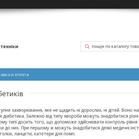
техніки
тавка и оплата
бетиків
упне захворювання, яке не щадить ні дорослих, ні дітей. Воно н
я діабетика. Залежно від типу хвороби можуть знадобитися різні 
ому типі досить того, що допоможе здійснювати контроль рівня ц
и до них. При першому ж можуть знадобитися деякі медичні інст
голки, ланцети, катетери для помп.