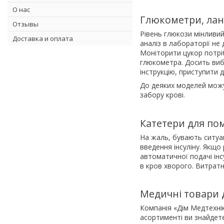
О нас
Глюкометри, лан
Отзывы
Рівень глюкози мінливий
Доставка и оплата
аналіз в лабораторії не
Моніторити цукор потрі
глюкометра. Досить вибр
інструкцію, приступити 
До деяких моделей можу
забору крові.
Катетери для по
На жаль, бувають ситуац
введення інсуліну. Якщ
автоматичної подачі інс
в кров хворого. Витратн
Медичні товари д
Компанія «Дім Медтехнік
асортименті ви знайдете