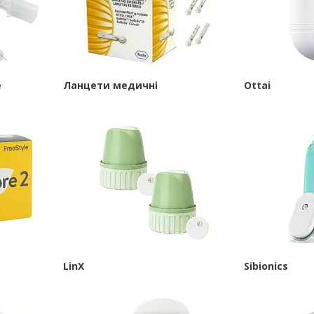
е
Ланцети медичні
Ottai
LinX
Sibionics