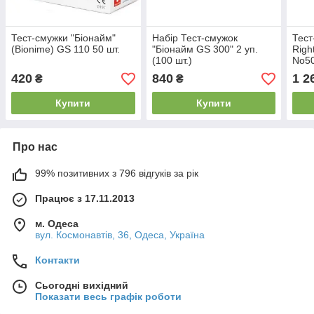
Тест-смужки "Біонайм"
Набір Тест-смужок
Тест
(Bionime) GS 110 50 шт.
"Біонайм GS 300" 2 уп.
Righ
(100 шт.)
No50
420
840
1 2
₴
₴
Купити
Купити
Про нас
99% позитивних з 796 відгуків за рік
Працює з 17.11.2013
м. Одеса
вул. Космонавтів, 36, Одеса, Україна
Контакти
Сьогодні вихідний
Показати весь графік роботи