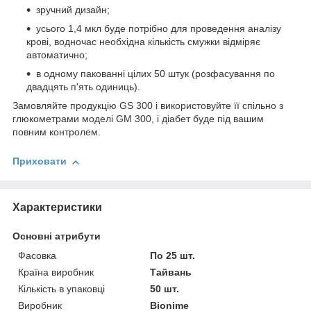
зручний дизайн;
усього 1,4 мкл буде потрібно для проведення аналізу
крові, водночас необхідна кількість смужки відміряє
автоматично;
в одному пакованні цілих 50 штук (розфасування по
двадцять п'ять одиниць).
Замовляйте продукцію GS 300 і використовуйте її спільно з
глюкометрами моделі GM 300, і діабет буде під вашим
повним контролем.
Приховати
Характеристики
Основні атрибути
Фасовка
По 25 шт.
Країна виробник
Тайвань
Кількість в упаковці
50 шт.
Виробник
Bionime