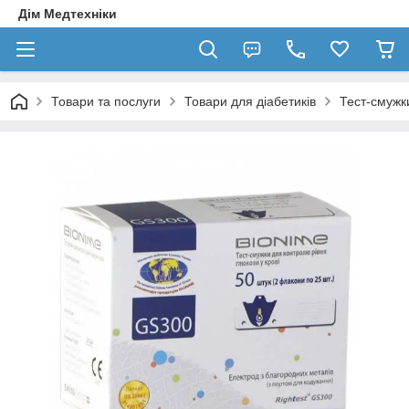
Дім Медтехніки
Товари та послуги
Товари для діабетиків
Тест-смужк