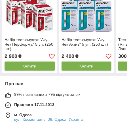
Набір тест-смужок "Аку-
Набір тест-смужок "Аку-
Тест
Чек Перформа" 5 уп. (250
Чек Актив" 5 уп. (250 шт.)
(Rin
шт.)
Ланц
прок
2 900
2 400
300
₴
₴
Купити
Купити
Про нас
99% позитивних з 795 відгуків за рік
Працює з 17.11.2013
м. Одеса
вул. Космонавтів, 36, Одеса, Україна