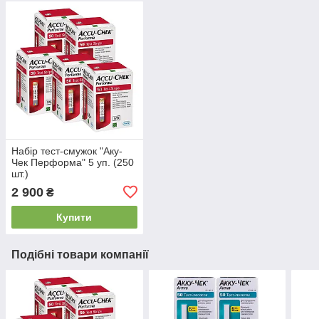
Набір тест-смужок "Аку-
Чек Перформа" 5 уп. (250
шт.)
2 900
₴
Купити
Подібні товари компанії