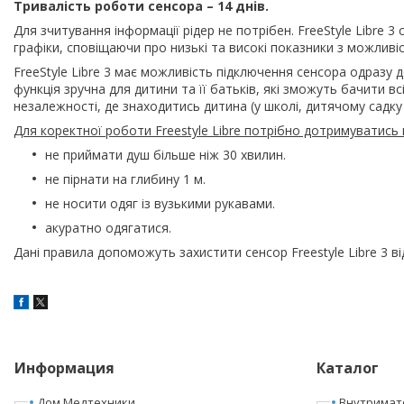
Тривалість роботи сенсора – 14 днів.
Для зчитування інформації рідер не потрібен. FreeStyle Libre
графіки, сповіщаючи про низькі та високі показники з можливі
FreeStyle Libre 3 має можливість підключення сенсора одразу 
функція зручна для дитини та її батьків, які зможуть бачити вс
незалежності, де знаходитись дитина (у школі, дитячому садку 
Для коректної роботи Freestyle Libre потрібно дотримуватись 
не приймати душ більше ніж 30 хвилин.
не пірнати на глибину 1 м.
не носити одяг із вузькими рукавами.
акуратно одягатися.
Дані правила допоможуть захистити сенсор Freestyle Libre 3 в
Информация
Каталог
Дом Медтехники
Внутримат