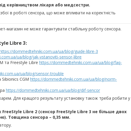
ід керівництвом лікаря або медсестри.
збої в роботі сенсора, що може впливати на коректність
нет-магазин не може гарантувати стабільну роботу сенсора.
le Libre 3:
https://dommedtehniki.com.ua/ua/blog/guide-libre-3
.com.ua/ua/blog/jak-vstanoviti-sensor-libre
M та Freestyle Libre
https://dommedtehniki.com.ua/ua/blog/faq-
ki.com.ua/ua/blog/sensor-trouble
а Sibionics CGM
https://dommedtehniki.com.ua/ua/blog/norm-
тра
https://dommedtehniki.com.ua/ua/blog/dif-sencor
карем. Для кращого результату установку також треба робити у
FreeStyle Libre 2 (сенсор FreeStyle Libre 3 не більше двох
). Товщина сенсора – 0,35 мм.
атору.