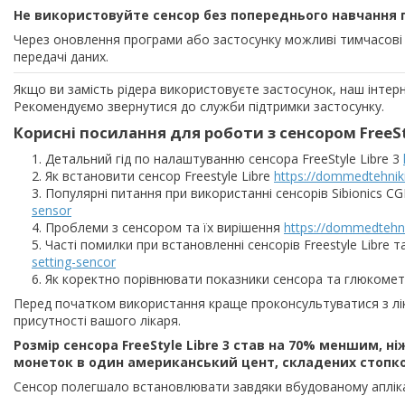
Не використовуйте сенсор без попереднього навчання п
Через оновлення програми або застосунку можливі тимчасові 
передачі даних.
Якщо ви замість рідера використовуєте застосунок, наш інтер
Рекомендуємо звернутися до служби підтримки застосунку.
Корисні посилання для роботи з сенсором FreeSty
Детальний гід по налаштуванню сенсора FreeStyle Libre 3
Як встановити сенсор Freestyle Libre
https://dommedtehniki
Популярні питання при використанні сенсорів Sibionics CG
sensor
Проблеми з сенсором та їх вирішення
https://dommedtehni
Часті помилки при встановленні сенсорів Freestyle Libre т
setting-sencor
Як коректно порівнювати показники сенсора та глюкоме
Перед початком використання краще проконсультуватися з лі
присутності вашого лікаря.
Розмір сенсора FreeStyle Libre 3 став на 70% меншим, ніж 
монеток в один американський цент, складених стопкою
Сенсор полегшало встановлювати завдяки вбудованому аплік