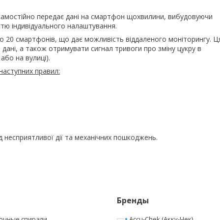
 3 самостійно передає дані на смартфон щохвилини, вибудовуючи
стю індивідуального налаштування.
до 20 смартфонів, що дає можливість віддаленого моніторингу. Ц
і дані, а також отримувати сигнал тривоги про зміну цукру в
або на вулиці).
наступних правил:
ід несприятливої дії та механічних пошкоджень.
Бренды
очные спирали
Accu-Chek (Акку-Чек)