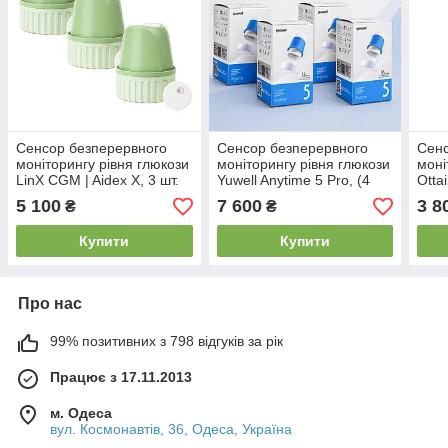
Сенсор безперервного
Сенсор безперервного
Сенс
моніторингу рівня глюкози
моніторингу рівня глюкози
моні
LinX CGM | Aidex X, 3 шт.
Yuwell Anytime 5 Pro, (4
Ottai
штуки)
5 100
7 600
3 8
₴
₴
Купити
Купити
Про нас
99% позитивних з 798 відгуків за рік
Працює з 17.11.2013
м. Одеса
вул. Космонавтів, 36, Одеса, Україна