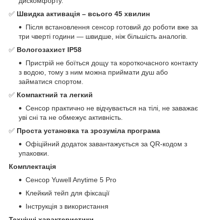
дискомфорту.
✅
Швидка активація – всього 45 хвилин
Після встановлення сенсор готовий до роботи вже за
три чверті години — швидше, ніж більшість аналогів.
✅
Вологозахист IP58
Пристрій не боїться дощу та короткочасного контакту
з водою, тому з ним можна приймати душ або
займатися спортом.
✅
Компактний та легкий
Сенсор практично не відчувається на тілі, не заважає
уві сні та не обмежує активність.
✅
Проста установка та зрозуміла програма
Офіційний додаток завантажується за QR-кодом з
упаковки.
Комплектація
Сенсор Yuwell Anytime 5 Pro
Клейкий тейп для фіксації
Інструкція з використання
Технічні характеристики