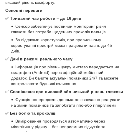
високий рівень комфорту.
Основні переваги
✅
Тривалий час роботи – до 16 днів
Сенсор забезпечує постійний моніторинг рівня
глюкози без потреби щоденних проколів пальців.
За відгуками користувачів, при правильному
користуванні пристрій може працювати навіть до 45
днів.
✅
Дані в режимі реального часу
Інформація про рівень цукру миттєво передається на
смартфон (Android) через офіційний мобільний
додаток. Ви бачите актуальні показники 24/7 та можете
контролювати будь-які коливання.
✅
Сповіщення про високий або низький рівень глюкози
Функція попереджень допомагає своєчасно реагувати
на зміни показників та запобігати гіпо-або гіперглікемії.
✅
Без болю та проколів
Вимірювання проводяться автоматично через
міжклітинну рідину – без неприємних відчуттів та