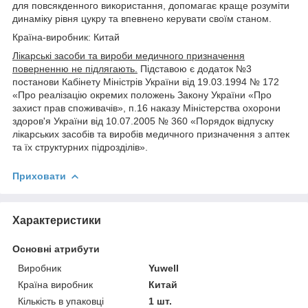
для повсякденного використання, допомагає краще розуміти
динаміку рівня цукру та впевнено керувати своїм станом.
Країна-виробник: Китай
Лікарські засоби та вироби медичного призначення
поверненню не підлягають.
Підставою є додаток №3
постанови Кабінету Міністрів України від 19.03.1994 № 172
«Про реалізацію окремих положень Закону України «Про
захист прав споживачів», п.16 наказу Міністерства охорони
здоров'я України від 10.07.2005 № 360 «Порядок відпуску
лікарських засобів та виробів медичного призначення з аптек
та їх структурних підрозділів».
Приховати
Характеристики
Основні атрибути
Виробник
Yuwell
Країна виробник
Китай
Кількість в упаковці
1 шт.