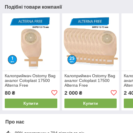
Подібні товари компанії
Калоприймач Ostomy Bag
Калоприймач Ostomy Bag
Кал
аналог Coloplast 17500
аналог Coloplast 17500
анал
Alterna Free
Alterna Free
Alte
(однокомпонентний,
(однокомпонентний,
(одн
80
2 000
2 4
₴
₴
відкритий, непрозорий)
відкритий, непрозорий)
відк
виріз 12-75 мм, 1 шт.
виріз 12-75 мм, 25 шт.
вирі
Купити
Купити
Про нас
99% позитивних з 794 відгуків за рік