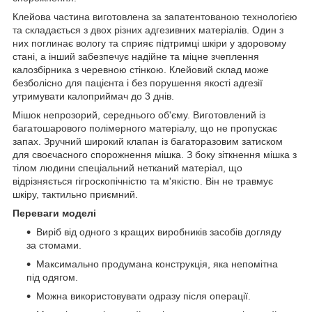
Клейова частина виготовлена за запатентованою технологією
та складається з двох різних адгезивних матеріалів. Один з
них поглинає вологу та сприяє підтримці шкіри у здоровому
стані, а інший забезпечує надійне та міцне зчеплення
калозбірника з черевною стінкою. Клейовий склад може
безболісно для пацієнта і без порушення якості адгезії
утримувати калоприймач до 3 днів.
Мішок непрозорий, середнього об'єму. Виготовлений із
багатошарового полімерного матеріалу, що не пропускає
запах. Зручний широкий клапан із багаторазовим затиском
для своєчасного спорожнення мішка. З боку зіткнення мішка з
тілом людини спеціальний нетканий матеріал, що
відрізняється гігроскопічністю та м'якістю. Він не травмує
шкіру, тактильно приємний.
Переваги моделі
Виріб від одного з кращих виробників засобів догляду
за стомами.
Максимально продумана конструкція, яка непомітна
під одягом.
Можна використовувати одразу після операції.