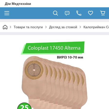
Дім Медтехніки
Товари та послуги
Догляд за стомой
Калоприймач Col