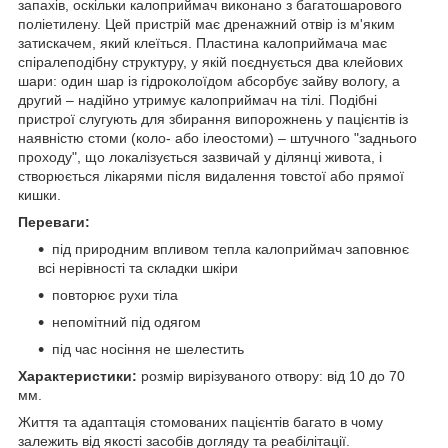
запахів, оскільки калоприймач виконано з багатошарового
поліетилену. Цей пристрій має дренажний отвір із м'яким
затискачем, який клеїться. Пластина калоприймача має
спіралеподібну структуру, у якій поєднується два клейових
шари: один шар із гідроколоїдом абсорбує зайву вологу, а
другий – надійно утримує калоприймач на тілі. Подібні
пристрої слугують для збирання випорожнень у пацієнтів із
наявністю стоми (коло- або ілеостоми) – штучного "заднього
проходу", що локалізується зазвичай у ділянці живота, і
створюється лікарями після видалення товстої або прямої
кишки.
Переваги:
під природним впливом тепла калоприймач заповнює
всі нерівності та складки шкіри
повторює рухи тіла
непомітний під одягом
під час носіння не шелестить
Характеристики:
розмір вирізуваного отвору: від 10 до 70
мм.
Життя та адаптація стомованих пацієнтів багато в чому
залежить від якості засобів догляду та реабілітації.