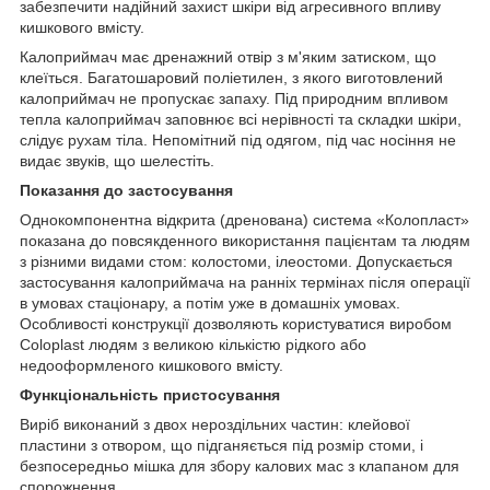
забезпечити надійний захист шкіри від агресивного впливу
кишкового вмісту.
Калоприймач має дренажний отвір з м'яким затиском, що
клеїться. Багатошаровий поліетилен, з якого виготовлений
калоприймач не пропускає запаху. Під природним впливом
тепла калоприймач заповнює всі нерівності та складки шкіри,
слідує рухам тіла. Непомітний під одягом, під час носіння не
видає звуків, що шелестіть.
Показання до застосування
Однокомпонентна відкрита (дренована) система «Колопласт»
показана до повсякденного використання пацієнтам та людям
з різними видами стом: колостоми, ілеостоми. Допускається
застосування калоприймача на ранніх термінах після операції
в умовах стаціонару, а потім уже в домашніх умовах.
Особливості конструкції дозволяють користуватися виробом
Coloplast людям з великою кількістю рідкого або
недооформленого кишкового вмісту.
Функціональність пристосування
Виріб виконаний з двох нероздільних частин: клейової
пластини з отвором, що підганяється під розмір стоми, і
безпосередньо мішка для збору калових мас з клапаном для
спорожнення.