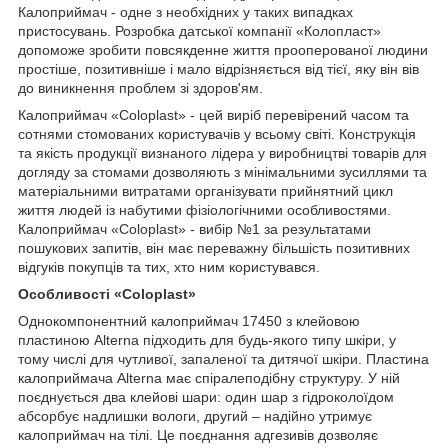
Калоприймач - одне з необхідних у таких випадках
пристосувань. Розробка датської компанії «Колопласт»
допоможе зробити повсякденне життя прооперованої людини
простіше, позитивніше і мало відрізняється від тієї, яку він вів
до виникнення проблем зі здоров'ям.
Калоприймач «Coloplast» - цей виріб перевірений часом та
сотнями стомованих користувачів у всьому світі. Конструкція
та якість продукції визнаного лідера у виробництві товарів для
догляду за стомами дозволяють з мінімальними зусиллями та
матеріальними витратами організувати прийнятний цикл
життя людей із набутими фізіологічними особливостями.
Калоприймач «Coloplast» - вибір №1 за результатами
пошукових запитів, він має переважну більшість позитивних
відгуків покупців та тих, хто ним користувався.
Особливості «Coloplast»
Однокомпонентний калоприймач 17450 з клейовою
пластиною Alterna підходить для будь-якого типу шкіри, у
тому числі для чутливої, запаленої та дитячої шкіри. Пластина
калоприймача Alterna має спіралеподібну структуру. У ній
поєднується два клейові шари: один шар з гідроколоїдом
абсорбує надлишки вологи, другий – надійно утримує
калоприймач на тілі. Це поєднання адгезивів дозволяє