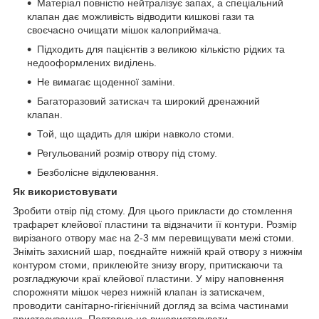
Матеріал повністю нейтралізує запах, а спеціальний
клапан дає можливість відводити кишкові гази та
своєчасно очищати мішок калоприймача.
Підходить для пацієнтів з великою кількістю рідких та
недооформлених виділень.
Не вимагає щоденної заміни.
Багаторазовий затискач та широкий дренажний
клапан.
Той, що щадить для шкіри навколо стоми.
Регульований розмір отвору під стому.
Безболісне відклеювання.
Як використовувати
Зробити отвір під стому. Для цього прикласти до стомлення
трафарет клейової пластини та відзначити її контури. Розмір
вирізаного отвору має на 2-3 мм перевищувати межі стоми.
Зніміть захисний шар, поєднайте нижній край отвору з нижнім
контуром стоми, приклеюйте знизу вгору, притискаючи та
розгладжуючи краї клейової пластини. У міру наповнення
спорожняти мішок через нижній клапан із затискачем,
проводити санітарно-гігієнічний догляд за всіма частинами
пристосування. Повторно не використовувати.