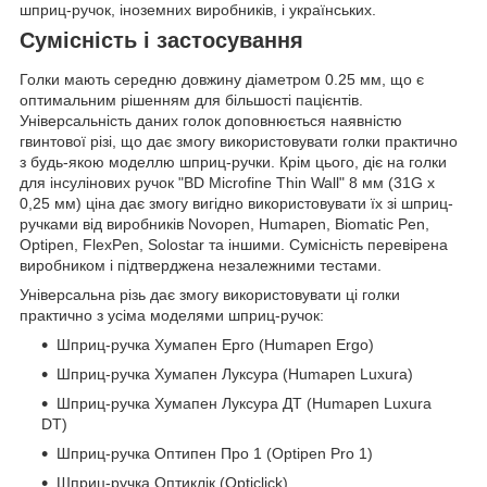
шприц-ручок, іноземних виробників, і українських.
Сумісність і застосування
Голки мають середню довжину діаметром 0.25 мм, що є
оптимальним рішенням для більшості пацієнтів.
Універсальність даних голок доповнюється наявністю
гвинтової різі, що дає змогу використовувати голки практично
з будь-якою моделлю шприц-ручки. Крім цього, діє на голки
для інсулінових ручок "BD Microfine Thin Wall" 8 мм (31G x
0,25 мм) ціна дає змогу вигідно використовувати їх зі шприц-
ручками від виробників Novopen, Humapen, Biomatic Pen,
Optipen, FlexPen, Solostar та іншими. Сумісність перевірена
виробником і підтверджена незалежними тестами.
Універсальна різь дає змогу використовувати ці голки
практично з усіма моделями шприц-ручок:
Шприц-ручка Хумапен Ерго (Humapen Ergo)
Шприц-ручка Хумапен Луксура (Humapen Luxura)
Шприц-ручка Хумапен Луксура ДТ (Humapen Luxura
DT)
Шприц-ручка Оптипен Про 1 (Optipen Pro 1)
Шприц-ручка Оптиклік (Opticlick)