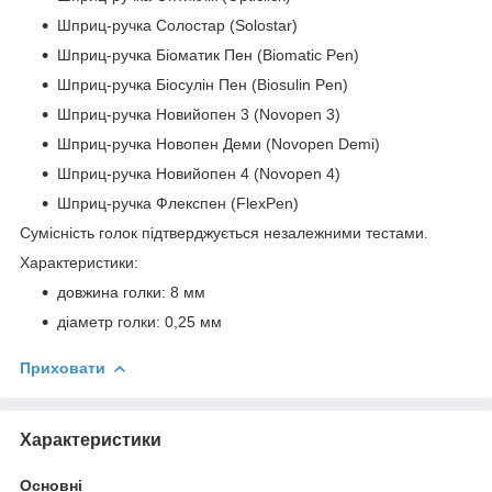
Шприц-ручка Солостар (Solostar)
Шприц-ручка Біоматик Пен (Biomatic Pen)
Шприц-ручка Біосулін Пен (Biosulin Pen)
Шприц-ручка Новийопен 3 (Novopen 3)
Шприц-ручка Новопен Деми (Novopen Demi)
Шприц-ручка Новийопен 4 (Novopen 4)
Шприц-ручка Флекспен (FlexPen)
Сумісність голок підтверджується незалежними тестами.
Характеристики:
довжина голки: 8 мм
діаметр голки: 0,25 мм
Приховати
Характеристики
Основні