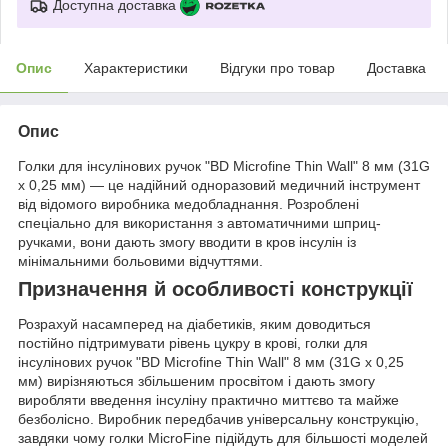
Доступна доставка
Опис
Характеристики
Відгуки про товар
Доставка
Опис
Голки для інсулінових ручок "BD Microfine Thin Wall" 8 мм (31G
x 0,25 мм) — це надійний одноразовий медичний інструмент
від відомого виробника медобладнання. Розроблені
спеціально для використання з автоматичними шприц-
ручками, вони дають змогу вводити в кров інсулін із
мінімальними больовими відчуттями.
Призначення й особливості конструкції
Розрахуй насамперед на діабетиків, яким доводиться
постійно підтримувати рівень цукру в крові, голки для
інсулінових ручок "BD Microfine Thin Wall" 8 мм (31G x 0,25
мм) вирізняються збільшеним просвітом і дають змогу
виробляти введення інсуліну практично миттєво та майже
безболісно. Виробник передбачив універсальну конструкцію,
завдяки чому голки MicroFine підійдуть для більшості моделей