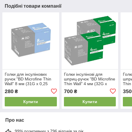
Подібні товари компанії
Голки для інсулінових
Голки інсулінові для
Голк
ручок "BD Microfine Thin
шприц-ручок "BD Microfine
шпри
Wall" 8 мм (31G x 0,25
Thin Wall" 4 мм (32G x
Thin
мм), 100 шт.
0,23 мм), 200 шт.
0,23
280
700
350
₴
₴
Купити
Купити
Про нас
99% позитивних з 796 відгуків за рік