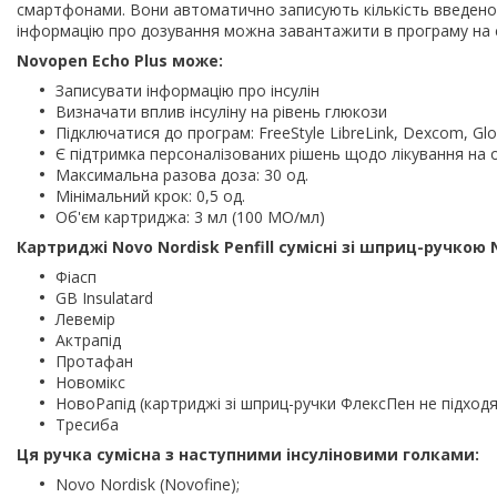
смартфонами. Вони автоматично записують кількість введеного 
інформацію про дозування можна завантажити в програму на 
Novopen Echo Plus може:
Записувати інформацію про інсулін
Визначати вплив інсуліну на рівень глюкози
Підключатися до програм: FreeStyle LibreLink, Dexcom, Gl
Є підтримка персоналізованих рішень щодо лікування на 
Максимальна разова доза: 30 од.
Мінімальний крок: 0,5 од.
Об'єм картриджа: 3 мл (100 МО/мл)
Картриджі Novo Nordisk Penfill сумісні зі шприц-ручкою 
Фіасп
GB Insulatard
Левемір
Актрапід
Протафан
Новомікс
НовоРапід (картриджі зі шприц-ручки ФлексПен не підход
Тресиба
Ця ручка сумісна з наступними інсуліновими голками:
Novo Nordisk (Novofine);