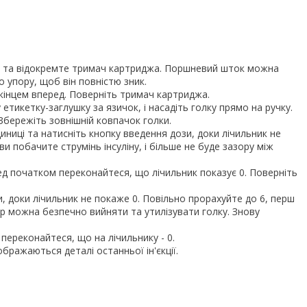
чки та відокремте тримач картриджа. Поршневий шток можна
о упору, щоб він повністю зник.
 кінцем вперед. Поверніть тримач картриджа.
етикетку-заглушку за язичок, і насадіть голку прямо на ручку.
 Збережіть зовнішній ковпачок голки.
иниці та натисніть кнопку введення дози, доки лічильник не
ви побачите струмінь інсуліну, і більше не буде зазору між
ед початком переконайтеся, що лічильник показує 0. Поверніть
и, доки лічильник не покаже 0. Повільно прорахуйте до 6, перш
пер можна безпечно вийняти та утилізувати голку. Знову
переконайтеся, що на лічильнику - 0.
ображаються деталі останньої ін'єкції.