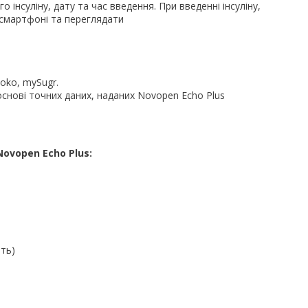
інсуліну, дату та час введення. При введенні інсуліну,
смартфоні та переглядати
ooko, mySugr.
основі точних даних, наданих Novopen Echo Plus
Novopen Echo Plus:
ять)