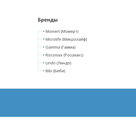
Бренды
Momert (Момерт)
Microlife (Микролайф)
Gamma (Гамма)
Rossmax (Россмакс)
Lindo (Линдо)
Bibi (Биби)