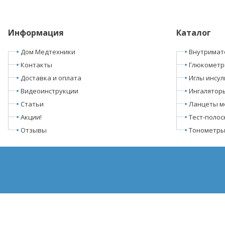
Информация
Каталог
Дом Медтехники
Внутримат
Контакты
Глюкомет
Доставка и оплата
Иглы инсу
Видеоинструкции
Ингалятор
Статьи
Ланцеты м
Акции!
Тест-полос
Отзывы
Тонометр