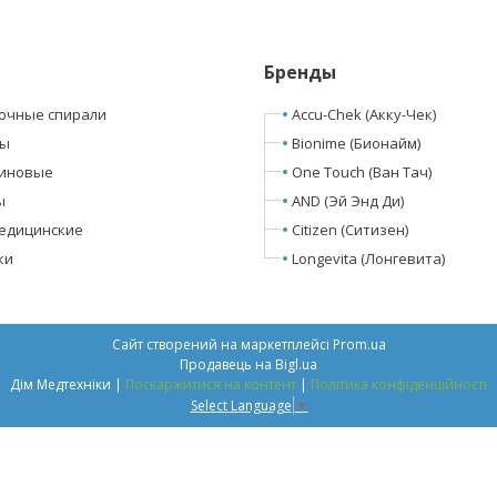
Бренды
очные спирали
Accu-Chek (Акку-Чек)
ры
Bionime (Бионайм)
линовые
One Touch (Ван Тач)
ы
AND (Эй Энд Ди)
едицинские
Citizen (Ситизен)
ки
Longevita (Лонгевита)
ы
Сайт створений на маркетплейсі
Prom.ua
Продавець на Bigl.ua
Дім Медтехніки |
Поскаржитися на контент
|
Політика конфіденційності
Select Language
▼