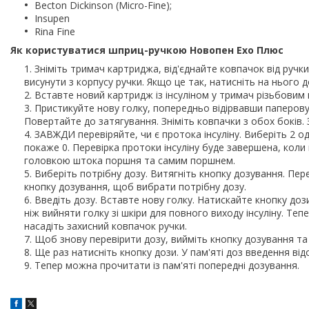
Becton Dickinson (Micro-Fine);
Insupen
Rina Fine
Як користуватися шприц-ручкою Новопен Ехо Плюс
Зніміть тримач картриджа, від'єднайте ковпачок від ру
висунути з корпусу ручки. Якщо це так, натисніть на нього д
Вставте новий картридж із інсуліном у тримач різьбовим
Пристикуйте нову голку, попередньо відірвавши паперову 
Повертайте до затягування. Зніміть ковпачки з обох боків.
ЗАВЖДИ перевіряйте, чи є протока інсуліну. Виберіть 2 од
покаже 0. Перевірка протоки інсуліну буде завершена, коли 
головкою штока поршня та самим поршнем.
Виберіть потрібну дозу. Витягніть кнопку дозування. Пер
кнопку дозування, щоб вибрати потрібну дозу.
Введіть дозу. Вставте нову голку. Натискайте кнопку доз
ніж вийняти голку зі шкіри для повного виходу інсуліну. Те
насадіть захисний ковпачок ручки.
Щоб знову перевірити дозу, вийміть кнопку дозування та 
Ще раз натисніть кнопку дози. У пам'яті доз введення від
Тепер можна прочитати із пам'яті попередні дозування.