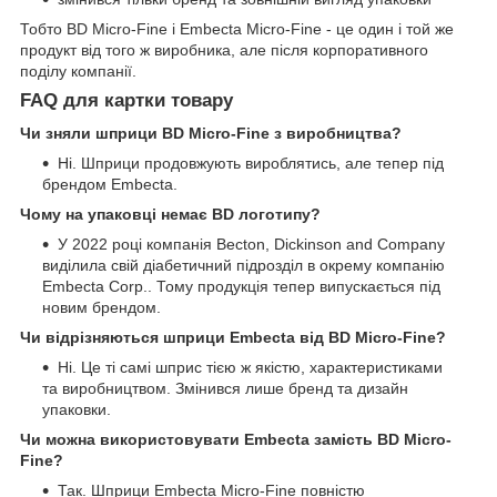
Тобто BD Micro-Fine і Embecta Micro-Fine - це один і той же
продукт від того ж виробника, але після корпоративного
поділу компанії.
FAQ для картки товару
Чи зняли шприци BD Micro-Fine з виробництва?
Ні. Шприци продовжують вироблятись, але тепер під
брендом Embecta.
Чому на упаковці немає BD логотипу?
У 2022 році компанія Becton, Dickinson and Company
виділила свій діабетичний підрозділ в окрему компанію
Embecta Corp.. Тому продукція тепер випускається під
новим брендом.
Чи відрізняються шприци Embecta від BD Micro-Fine?
Ні. Це ті самі шприс тією ж якістю, характеристиками
та виробництвом. Змінився лише бренд та дизайн
упаковки.
Чи можна використовувати Embecta замість BD Micro-
Fine?
Так. Шприци Embecta Micro-Fine повністю