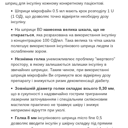
шприц для інсуліну кожному конкретному пацієнтові.
Шприци мікрофайн 0.5 мл мають крок розподілу 1 U
(1 ОД), що дозволяє точно відміряти необхідну дозу
інсуліну.
На шприци BD
нанесена велика шкала, що не
стирається
, яка розрахована на використання інсуліну
з концентрацією 100 ОД/мл. Така велика та чітка шкала
полегшує використання інсулінового шприца людям із
ослабленим зором.
Незнімна голка
унеможливлює проблему "мертвого"
простору, в якому залишаються залишки інсуліну в
звичайних шприцах. Таким чином, при використанні
шприців мікрофайн Ви отримуєте всю відміряну дозу
препарату і знижується ризик декомпенсації діабету.
Зовнішній діаметр голки складає всього 0,30 мм
,
що в сукупності з надзвичайно гострим тригранним
лазерним заточуванням і спеціальним силіконовим
мастилом практично не травмує шкіру і знижує
неприємні відчуття при уколі.
Голка 8 мм
інсулінового шприца micro fine 0,5
дозволяє вводити інсулін у шкірну складку під прямим