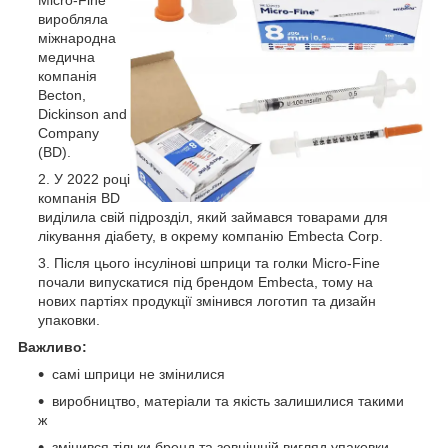
виробляла
міжнародна
медична
компанія
Becton,
Dickinson and
Company
(BD).
У 2022 році
компанія BD
виділила свій підрозділ, який займався товарами для
лікування діабету, в окрему компанію Embecta Corp.
Після цього інсулінові шприци та голки Micro-Fine
почали випускатися під брендом Embecta, тому на
нових партіях продукції змінився логотип та дизайн
упаковки.
Важливо:
самі шприци не змінилися
виробництво, матеріали та якість залишилися такими
ж
змінився тільки бренд та зовнішній вигляд упаковки