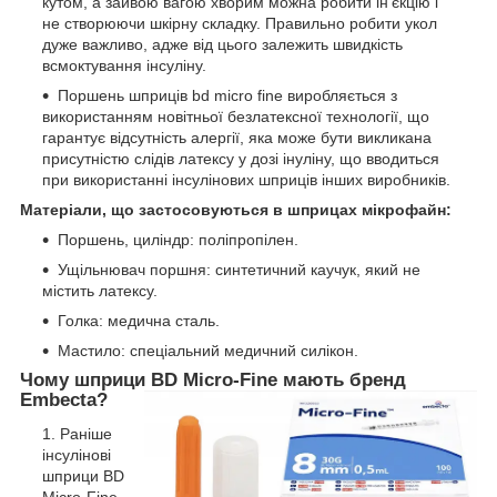
кутом, а зайвою вагою хворим можна робити ін'єкцію і
не створюючи шкірну складку. Правильно робити укол
дуже важливо, адже від цього залежить швидкість
всмоктування інсуліну.
Поршень шприців bd micro fine виробляється з
використанням новітньої безлатексної технології, що
гарантує відсутність алергії, яка може бути викликана
присутністю слідів латексу у дозі інуліну, що вводиться
при використанні інсулінових шприців інших виробників.
Матеріали, що застосовуються в шприцах мікрофайн:
Поршень, циліндр: поліпропілен.
Ущільнювач поршня: синтетичний каучук, який не
містить латексу.
Голка: медична сталь.
Мастило: спеціальний медичний силікон.
Чому шприци BD Micro-Fine мають бренд
Embecta?
Раніше
інсулінові
шприци BD
Micro-Fine