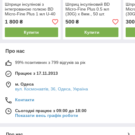
Шприци інсулінові з
Шприц інсуліновий BD
Шпри
інтегрованою голкою BD
Micro-Fine Plus 0.5 мл
Micr
Micro-Fine Plus 1 мл U-40
(30G) x 8мм., 50 шт.
(30G
(8 мм х 30G), 200 шт.
1 800
500
300
₴
₴
Купити
Купити
Про нас
99% позитивних з 799 відгуків за рік
Працює з 17.11.2013
м. Одеса
вул. Космонавтів, 36, Одеса, Україна
Контакти
Сьогодні працює з 09:00 до 18:00
Показати весь графік роботи
Про нас