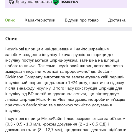
Доступна доставка
Опис
Характеристики
Відгуки про товар
Доставка
Опис
Інсулінові шприци є найдешевшим і найпоширенішим
засобом введення інсуліну. І хоча зручністю шприци для
інсуліну поступаються шприц-ручкам, зате ціна на шприци
набагато нижча. Так само інсуліновий шприц дозволяє легко
змішувати інсуліни короткої та продовженої дії. Becton-
Dickinson Company виготовила та запатентувала свій перший
інсуліновий шприц ще далекого 1924 року, практично відразу
після винаходу інсуліну. З того часу конструкція шприців для
інсуліну від BD постійно вдосконалюється, що підтверджує
лінійка шприців Micro-Fine Plus, яка дозволяє зробити ін'єкцію
практично безболісно та з високою точністю дозування
інсуліну.
Інсулінові шприци МікроФайн Плюс розрізняються за об'ємом
(0,3 - 0.5 - 1,0 мл), кроком дозування (2 - 1 - 0,5 ОД) і
довжиною голки (8 - 12,7 мм), що дозволяє ідеально підібрати