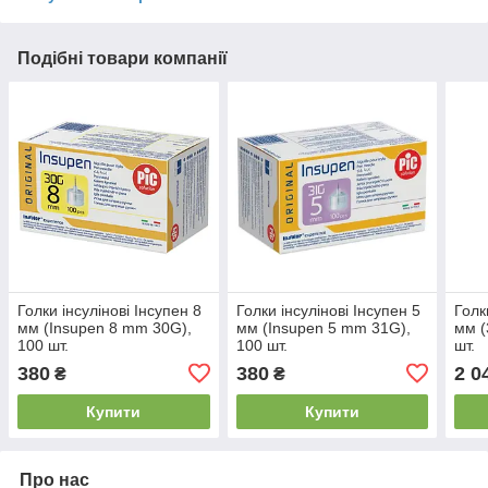
Подібні товари компанії
Голки інсулінові Інсупен 8
Голки інсулінові Інсупен 5
Голк
мм (Insupen 8 mm 30G),
мм (Insupen 5 mm 31G),
мм (
100 шт.
100 шт.
шт.
380
380
2 0
₴
₴
Купити
Купити
Про нас