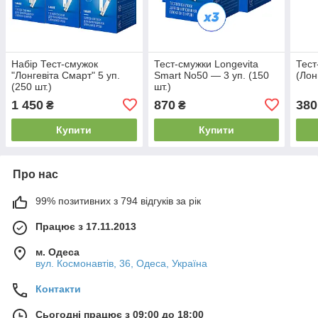
Набір Тест-смужок
Тест-смужки Longevita
Тест
"Лонгевіта Смарт" 5 уп.
Smart No50 — 3 уп. (150
(Лон
(250 шт.)
шт.)
1 450
870
380
₴
₴
Купити
Купити
Про нас
99% позитивних з 794 відгуків за рік
Працює з 17.11.2013
м. Одеса
вул. Космонавтів, 36, Одеса, Україна
Контакти
Сьогодні працює з 09:00 до 18:00