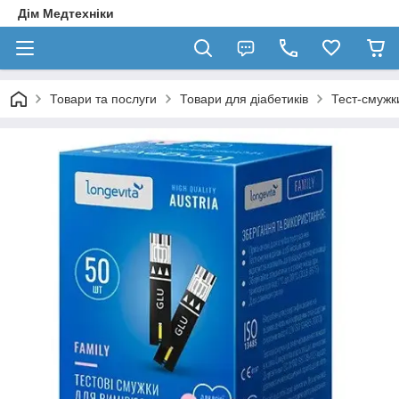
Дім Медтехніки
Товари та послуги
Товари для діабетиків
Тест-смужк