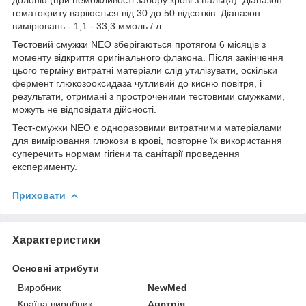
гематокриту варіюється від 30 до 50 відсотків. Діапазон
вимірювань - 1,1 - 33,3 ммоль / л.
Тестовий смужки NEO зберігаються протягом 6 місяців з
моменту відкриття оригінального флакона. Після закінчення
цього терміну витратні матеріали слід утилізувати, оскільки
фермент глюкозооксидаза чутливий до кисню повітря, і
результати, отримані з простроченими тестовими смужками,
можуть не відповідати дійсності.
Тест-смужки NEO є одноразовими витратними матеріалами
для вимірювання глюкози в крові, повторне їх використання
суперечить нормам гігієни та санітарії проведення
експерименту.
Приховати
Характеристики
Основні атрибути
Виробник
NewMed
Країна виробник
Австрія