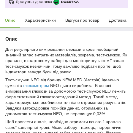
Доступна доставка
Опис
Характеристики
Відгуки про товар
Доставка
Опис
Для регулярного вимірювання глюкози в крові необхідний
значний запас витратних матеріалів, зокрема, тест-смужок. Як
правило, в стартовому наборі для моніторингу глікемії запас
тест-смужок незначний, тому важливо подбати про те, щоб
індикатори завжди були під рукою.
Тест-смужки NEO від бренду NEW MED (Австрія) ідеально
сумісні з
глюкометром
NEO цього виробника. В основі
вимірювання глюкози за допомогою тест-смужок NEO лежить
ферментативний глюкозооксидазний метод. Такий метод
характеризується особливою точністю отриманих результатів.
Завдяки автокодіровке похибка даних, отриманих за
допомогою тест-смужок NEO, не перевищує 0,03%.
Щоб провести аналіз, необхідно отримати всього 1 краплю
свіжої капілярної крові. Місце забору - палець, передпліччя,
долоню (при неможливості забору крові з пальця). Діапазон