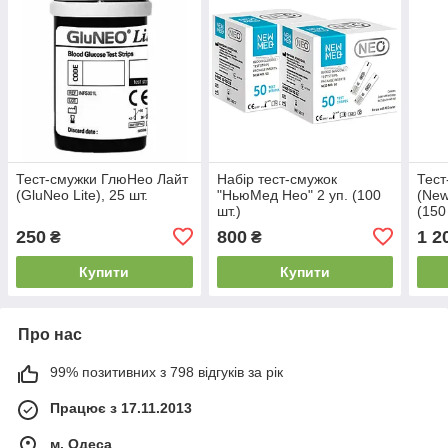
Тест-смужки ГлюНео Лайт
Набір тест-смужок
Тес
(GluNeo Lite), 25 шт.
"НьюМед Нео" 2 уп. (100
(New
шт.)
(150
250
800
1 2
₴
₴
Купити
Купити
Про нас
99% позитивних з 798 відгуків за рік
Працює з 17.11.2013
м. Одеса