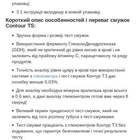
упаковці;
З 1 інструкції-вкладишу в кожній упаковці.
Короткий опис оособенностей і переваг смужок
Contour TS:
Зручна форма і розмір тест смужок
Використання ферменту ГлюкозоДегидрогеназа
(GDH), який не критичний до рівня кисню в крові і не
залежить від прийому вітаміну С, парацетамолу та ряду
продуктів.
Точність аналізу рівня цукру в крові при використанні
системи з
глюкометра
і тест смужок Контур ТЗ дає
похибку менше 0,03%.
Для аналізу необхідна мізерна крапелька крові всього
в 0,6 мкл, а дані аналізу глюкометром готові вже через 8
секунд!
Великий термін придатності тест-смужок, який не
залежить від того розтину тубуса з тест-смужками.
Тест смужки працюють з глюкометром Контур ТЗ без
кодування, що гарантує безпомилкові і точні результати
тесту.