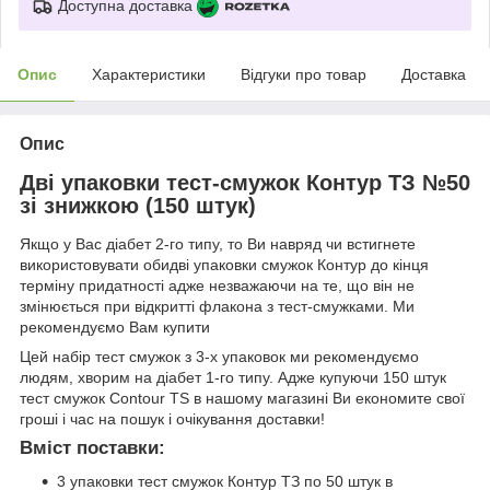
Доступна доставка
Опис
Характеристики
Відгуки про товар
Доставка
Опис
Дві упаковки тест-смужок Контур ТЗ №50
зі знижкою (150 штук)
Якщо у Вас діабет 2-го типу, то Ви навряд чи встигнете
використовувати обидві упаковки смужок Контур до кінця
терміну придатності адже незважаючи на те, що він не
змінюється при відкритті флакона з тест-смужками. Ми
рекомендуємо Вам купити
Цей набір тест смужок з 3-х упаковок ми рекомендуємо
людям, хворим на діабет 1-го типу. Адже купуючи 150 штук
тест смужок Contour TS в нашому магазині Ви економите свої
гроші і час на пошук і очікування доставки!
Вміст поставки:
3 упаковки тест смужок Контур ТЗ по 50 штук в