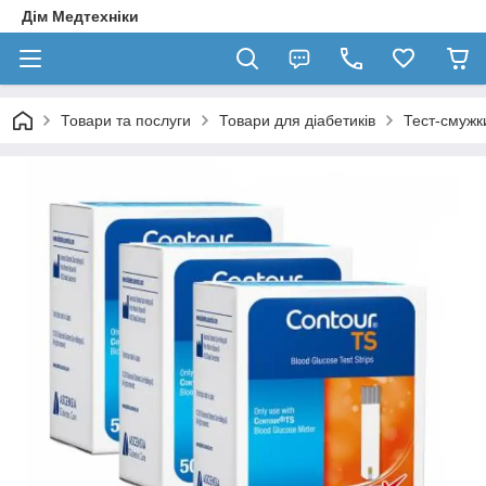
Дім Медтехніки
Товари та послуги
Товари для діабетиків
Тест-смужк