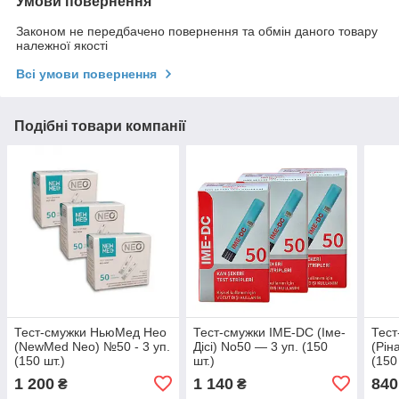
Умови повернення
Законом не передбачено повернення та обмін даного товару
належної якості
Всі умови повернення
Подібні товари компанії
Тест-смужки НьюМед Нео
Тест-смужки IME-DC (Іме-
Тест
(NewMed Neo) №50 - 3 уп.
Дісі) No50 — 3 уп. (150
(Рін
(150 шт.)
шт.)
(150
1 200
1 140
840
₴
₴