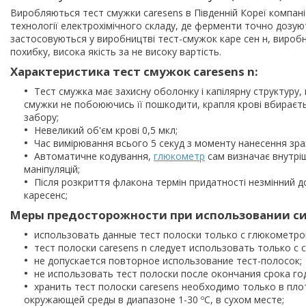
Виробляються тест смужки caresens в Південній Кореї компанією
технології електрохімічного складу, де ферменти точно дозую
застосовуються у виробництві тест-смужок каре сен н, виробн
похибку, висока якість за не високу вартість.
Характеристика тест смужок caresens n:
Тест смужка має захисну оболонку і капілярну структуру, 
смужки не побоюючись її пошкодити, крапля крові вбираєть
забору;
Невеликий об'єм крові 0,5 мкл;
Час вимірювання всього 5 секуд з моменту нанесення зраз
Автоматичне кодування,
глюкометр
сам визначає внутріш
маніпуляцій;
Після розкриття флакона термін придатності незмінний до
каресенс;
Меры предосторожности при использовании си
использовать данные тест полоски только с глюкометром
тест полоски caresens n следует использовать только с
не допускается повторное использование тест-полосок;
не использовать тест полоски после окончания срока го
хранить тест полоски caresens необходимо только в пл
окружающей среды в диапазоне 1-30 ºC, в сухом месте;