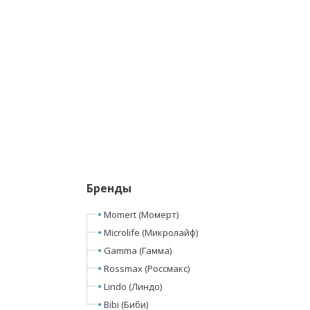
Бренды
Momert (Момерт)
Microlife (Микролайф)
Gamma (Гамма)
Rossmax (Россмакс)
Lindo (Линдо)
Bibi (Биби)