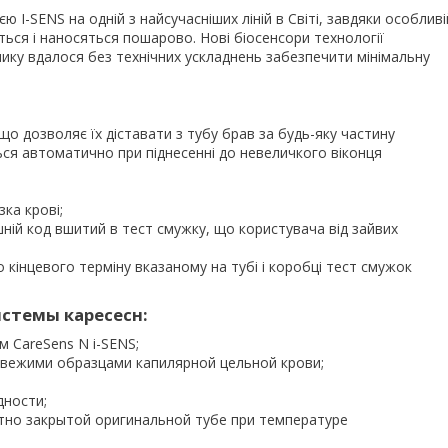
 I-SENS на одній з найсучасніших ліній в Світі, завдяки особливі
ться і наносяться пошарово. Нові біосенсори технології
ику вдалося без технічних ускладнень забезпечити мінімальну
що дозволяє їх діставати з тубу брав за будь-яку частину
ся автоматично при піднесенні до невеличкого віконця
ка крові;
ній код вшитий в тест смужку, що користувача від зайвих
 кінцевого терміну вказаному на тубі і коробці тест смужок
стемы каресесн:
 CareSens N i-SENS;
 свежими образцами капилярной цельной крови;
дности;
отно закрытой оригинальной тубе при температуре