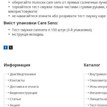
оберегайте полоски care sens от прямых солнечных луче
торкайтеся тест-смужки тільки чистими і сухими руками, пі
використовувати;
не намагайтеся згинати або розривати тест смужку каре 
Вміст упаковки Care Sens:
Тест смужки caresens n 150 штук (3-й упакаовки);
Інструкція-вкладиш.
Информация
Каталог
Дом Медтехники
Внутримат
Контакты
Глюкомет
Доставка и оплата
Иглы инсу
Видеоинструкции
Ингалятор
Статьи
Ланцеты м
Акции!
Тест-полос