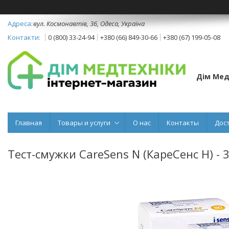
вул. Космонавтів, 36, Одеса, Україна
0 (800) 33-24-94
+380 (66) 849-30-66
+380 (67) 199-05-08
Дім Мед
Главная
Товары и услуги
О нас
Контакты
Дос
Тест-смужки CareSens N (КареСенс Н) - 3