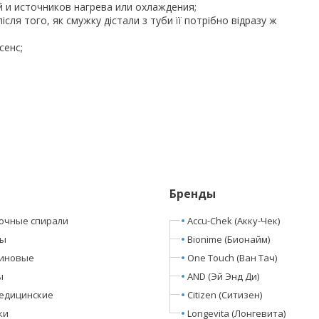
й и источников нагрева или охлаждения;
сля того, як смужку дістали з туби її потрібно відразу ж
сенс;
Бренды
очные спирали
Accu-Chek (Акку-Чек)
ры
Bionime (Бионайм)
линовые
One Touch (Ван Тач)
ы
AND (Эй Энд Ди)
едицинские
Citizen (Ситизен)
ки
Longevita (Лонгевита)