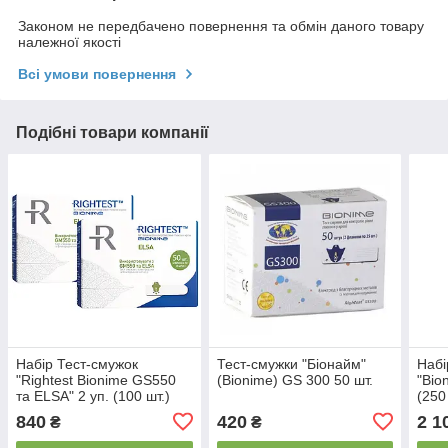
Законом не передбачено повернення та обмін даного товару
належної якості
Всі умови повернення
Подібні товари компанії
Набір Тест-смужок
Тест-смужки "Біонайм"
Набі
"Rightest Bionime GS550
(Bionime) GS 300 50 шт.
"Bio
та ELSA" 2 уп. (100 шт.)
(250
840
420
2 1
₴
₴