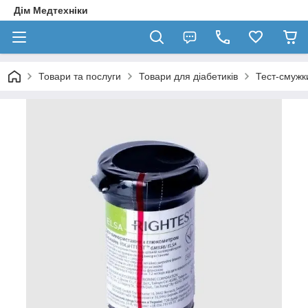
Дім Медтехніки
Товари та послуги
Товари для діабетиків
Тест-смужк