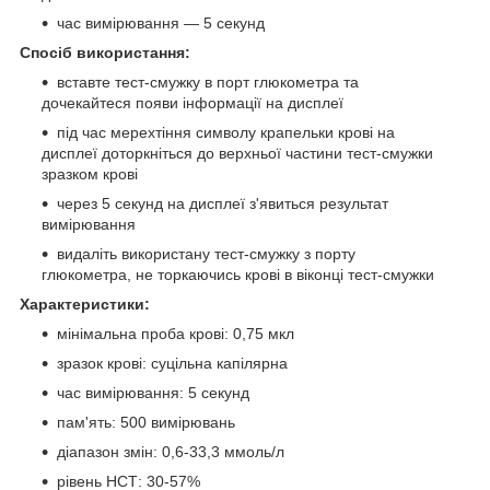
час вимірювання — 5 секунд
Спосіб використання:
вставте тест-смужку в порт глюкометра та
дочекайтеся появи інформації на дисплеї
під час мерехтіння символу крапельки крові на
дисплеї доторкніться до верхньої частини тест-смужки
зразком крові
через 5 секунд на дисплеї з'явиться результат
вимірювання
видаліть використану тест-смужку з порту
глюкометра, не торкаючись крові в віконці тест-смужки
Характеристики:
мінімальна проба крові: 0,75 мкл
зразок крові: суцільна капілярна
час вимірювання: 5 секунд
пам'ять: 500 вимірювань
діапазон змін: 0,6-33,3 ммоль/л
рівень НСТ: 30-57%